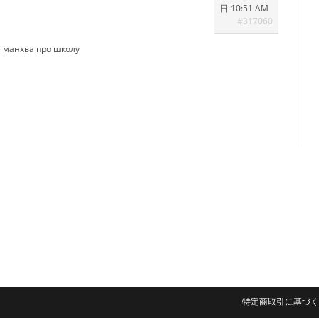
日 10:51 AM
#317060
и
манхва про школу
特定商取引に基づく