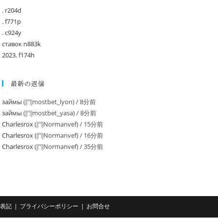
. r204d
. f771p
. c924y
ставок n883k
2023. f174h
最新の返信
займы
(
mostbet_lyon
) /
8分前
займы
(
mostbet_yasa
) /
8分前
Charlesrox
(
Normanvef
) /
15分前
Charlesrox
(
Normanvef
) /
16分前
Charlesrox
(
Normanvef
) /
35分前
表記
プライバシーポリシー
お問合せ