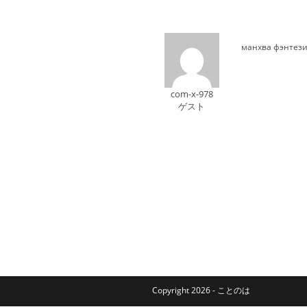
манхва фэнтез
com-x-978
ゲスト
Copyright 2026 - ことのは