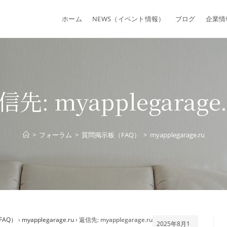
ホーム
NEWS（イベント情報）
ブログ
企業情
信先: myapplegarage.
>
フォーラム
>
質問掲示板（FAQ）
>
myapplegarage.ru
FAQ）
›
myapplegarage.ru
›
返信先: myapplegarage.ru
2025年8月1