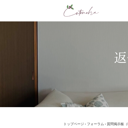
コ
ン
テ
ン
ツ
へ
ス
返
キ
ッ
プ
トップページ
›
フォーラム
›
質問掲示板（