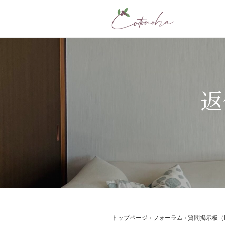
コ
ン
テ
ン
ツ
へ
ス
返
キ
ッ
プ
トップページ
›
フォーラム
›
質問掲示板（