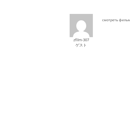
смотреть филь
zfilm-307
ゲスト