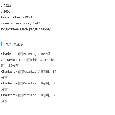
. f752e
. i369c
like no other! w195d
за несколько минут! y474c
подробнее здесь progunsupply
最新の返信
Charlesrox
(
PeterLag
) /
16分前
znakavto is com
(
PhilipGar
) /
1時
間、 35分前
Charlesrox
(
PeterLag
) /
1時間、 37
分前
Charlesrox
(
PeterLag
) /
1時間、 38
分前
Charlesrox
(
PeterLag
) /
1時間、 56
分前