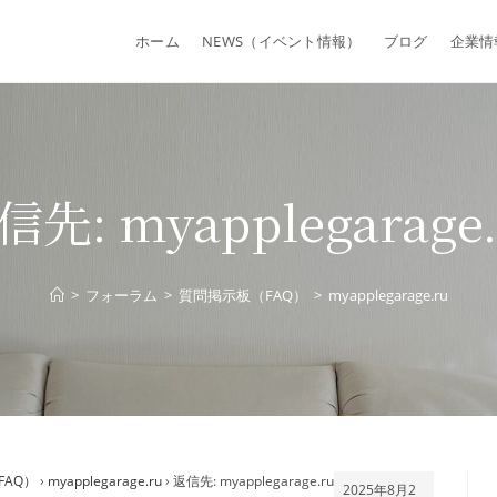
ホーム
NEWS（イベント情報）
ブログ
企業情
信先: myapplegarage.
>
フォーラム
>
質問掲示板（FAQ）
>
myapplegarage.ru
FAQ）
›
myapplegarage.ru
›
返信先: myapplegarage.ru
2025年8月2