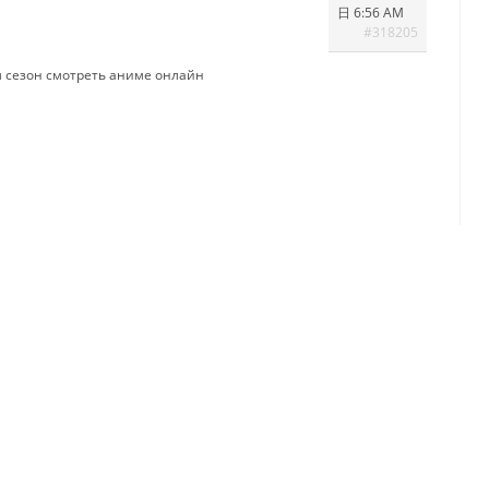
日 6:56 AM
#318205
м сезон
смотреть аниме онлайн