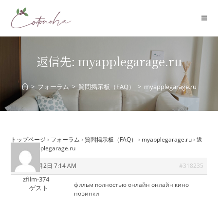
コ
ン
テ
ン
ツ
返信先: myapplegarage.ru
へ
ス
>
フォーラム
>
質問掲示板（FAQ）
>
myapplegarage.ru
キ
ッ
プ
トップページ
›
フォーラム
›
質問掲示板（FAQ）
›
myapplegarage.ru
›
返
信先: myapplegarage.ru
2025年8月2日 7:14 AM
#318235
zfilm-374
фильм полностью онлайн
онлайн кино
ゲスト
новинки