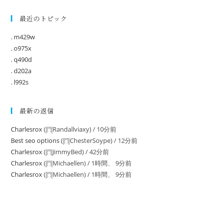
最近のトピック
. m429w
. o975x
. q490d
. d202a
. l992s
最新の返信
Charlesrox
(
Randallviaxy
) /
10分前
Best seo options
(
ChesterSoype
) /
12分前
Charlesrox
(
JimmyBed
) /
42分前
Charlesrox
(
Michaellen
) /
1時間、 9分前
Charlesrox
(
Michaellen
) /
1時間、 9分前