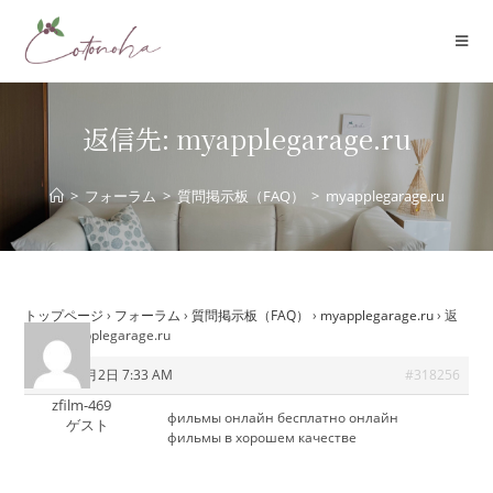
コ
ン
テ
ン
ツ
返信先: myapplegarage.ru
へ
ス
>
フォーラム
>
質問掲示板（FAQ）
>
myapplegarage.ru
キ
ッ
プ
トップページ
›
フォーラム
›
質問掲示板（FAQ）
›
myapplegarage.ru
›
返
信先: myapplegarage.ru
2025年8月2日 7:33 AM
#318256
zfilm-469
фильмы онлайн бесплатно
онлайн
ゲスト
фильмы в хорошем качестве