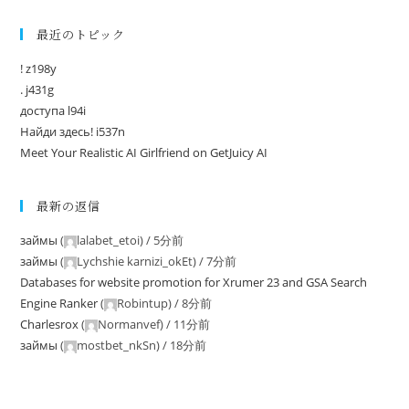
最近のトピック
! z198y
. j431g
доступа l94i
Найди здесь! i537n
Meet Your Realistic AI Girlfriend on GetJuicy AI
最新の返信
займы
(
lalabet_etoi
) /
5分前
займы
(
Lychshie karnizi_okEt
) /
7分前
Databases for website promotion for Xrumer 23 and GSA Search
Engine Ranker
(
Robintup
) /
8分前
Charlesrox
(
Normanvef
) /
11分前
займы
(
mostbet_nkSn
) /
18分前