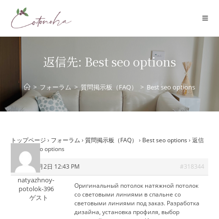
コ
ン
テ
ン
ツ
返信先: Best seo options
へ
ス
>
フォーラム
>
質問掲示板（FAQ）
>
Best seo options
キ
ッ
プ
トップページ
›
フォーラム
›
質問掲示板（FAQ）
›
Best seo options
›
返信
先: Best seo options
2025年8月2日 12:43 PM
#318344
natyazhnoy-
Оригинальный потолок
натяжной потолок
potolok-396
со световыми линиями в спальне со
ゲスト
световыми линиями под заказ. Разработка
дизайна, установка профиля, выбор