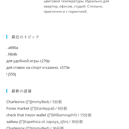
цветовой температуры. Идеально для
квартир, офисов, студий. Стильно,
практично и с гарантией.
最近のトピック
. a890a
. l964b
для удобной игры c270p
для ставок на спорт и казино. s573e
! j550j
最新の返信
Charlesrox
(
JimmyBed
) /
5分前
Forex market
(
Stanleypal
) /
9分前
check that trezor wallet
(
WilliamnaphY
) /
15分前
займы
(
Kapelnica ot zapoya_zjSn
) /
30分前
Charlesrox
(
JimmyBed
) /
36分前