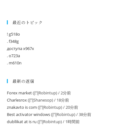
最近のトピック
! g518o
. f348g
доступа x967x
. o723a
. m610n
最新の返信
Forex market
(
Robintup
) /
2分前
Charlesrox
(
Shanesop
) /
18分前
znakavto is com
(
Robintup
) /
20分前
Best activator windows
(
Robintup
) /
38分前
dubllikat at is ru
(
Robintup
) /
1時間前