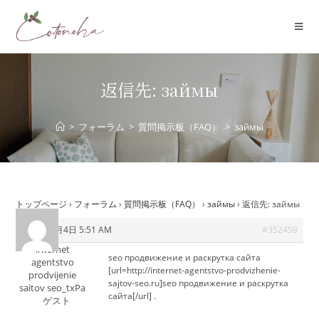
コ
ン
テ
ン
ツ
返信先: займы
へ
ス
>
フォーラム
>
質問掲示板（FAQ）
>
займы
キ
ッ
プ
トップページ
›
フォーラム
›
質問掲示板（FAQ）
›
займы
›
返信先: займы
2025年9月4日 5:51 AM
#352459
internet
seo продвижение и раскрутка сайта
agentstvo
[url=http://internet-agentstvo-prodvizhenie-
prodvijenie
sajtov-seo.ru]seo продвижение и раскрутка
saitov seo_txPa
сайта[/url] .
ゲスト