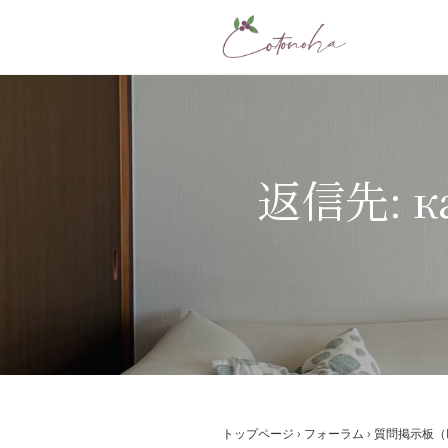
コ
ン
テ
ン
ツ
へ
ス
返信先: ка
キ
ッ
プ
トップページ
›
フォーラム
›
質問掲示板（