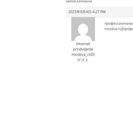
запоя коломна
2025年9月4日 4:27 PM
профессионально
moskva.ru]профе
internet
prodvijenie
moskva_rzOl
ゲスト