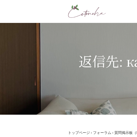
コ
ン
テ
ン
ツ
へ
ス
返信先: ка
キ
ッ
プ
トップページ
›
フォーラム
›
質問掲示板（