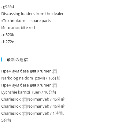
. g955d
Discussing loaders from the dealer
«Tekhnokor» — spare parts
Источник bite red
. n520k
. h272e
最新の返信
Премиум база для Xrumer
(
Narkolog na dom_pzMi
) /
16分前
Премиум база для Xrumer
(
Lychshie karnizi_ruer
) /
16分前
Charlesrox
(
Normanvef
) /
45分前
Charlesrox
(
Normanvef
) /
46分前
Charlesrox
(
Normanvef
) /
1時間、
5分前