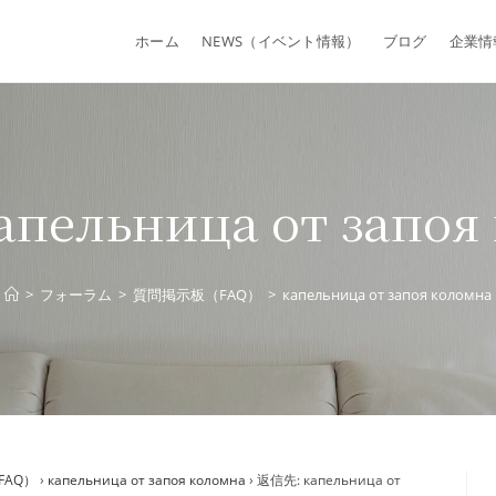
ホーム
NEWS（イベント情報）
ブログ
企業情
пельница от запоя
>
フォーラム
>
質問掲示板（FAQ）
>
капельница от запоя коломна
FAQ）
›
капельница от запоя коломна
›
返信先: капельница от