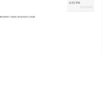
6:55 PM
#353009
зволяет
swot анализ слов