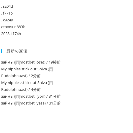
. r204d
. f771p
. c924y
ставок n883k
2023. f174h
最新の返信
займы
(
mostbet_oset
) /
19秒前
My nipples stick out Shiva
(
Rudolphnuast
) /
2分前
My nipples stick out Shiva
(
Rudolphnuast
) /
4分前
займы
(
mostbet_lyon
) /
31分前
займы
(
mostbet_yasa
) /
31分前