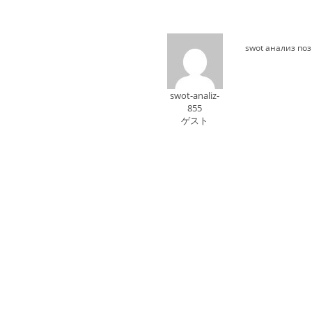
swot анализ по
swot-analiz-
855
ゲスト