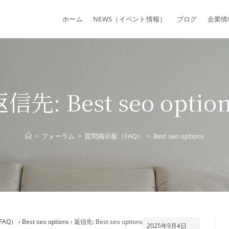
ホーム
NEWS（イベント情報）
ブログ
企業情
信先: Best seo optio
>
フォーラム
>
質問掲示板（FAQ）
>
Best seo options
FAQ）
›
Best seo options
›
返信先: Best seo options
2025年9月4日