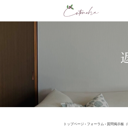
コ
ン
テ
ン
ツ
へ
ス
返
キ
ッ
プ
トップページ
›
フォーラム
›
質問掲示板（