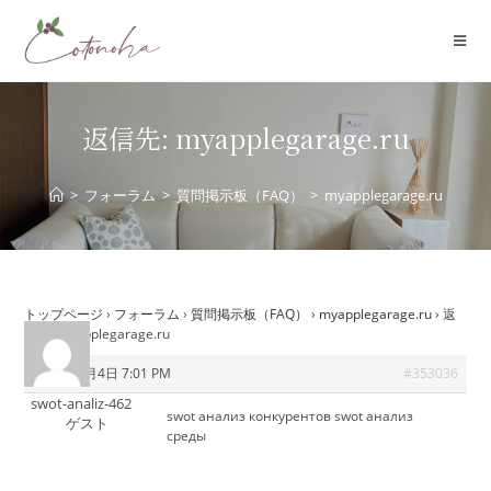
コ
ン
テ
ン
ツ
返信先: myapplegarage.ru
へ
ス
>
フォーラム
>
質問掲示板（FAQ）
>
myapplegarage.ru
キ
ッ
プ
トップページ
›
フォーラム
›
質問掲示板（FAQ）
›
myapplegarage.ru
›
返
信先: myapplegarage.ru
2025年9月4日 7:01 PM
#353036
swot-analiz-462
swot анализ конкурентов
swot анализ
ゲスト
среды