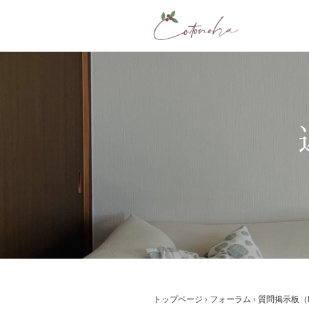
コ
ン
テ
ン
ツ
へ
ス
キ
ッ
プ
トップページ
›
フォーラム
›
質問掲示板（