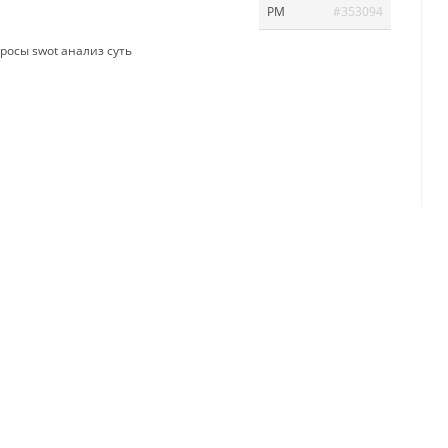
PM
#353094
просы
swot анализ суть