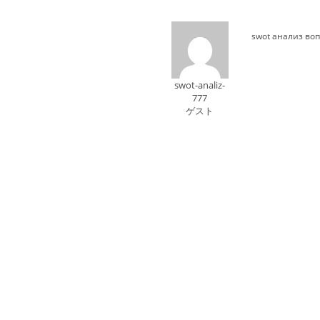
swot анализ во
swot-analiz-
777
ゲスト