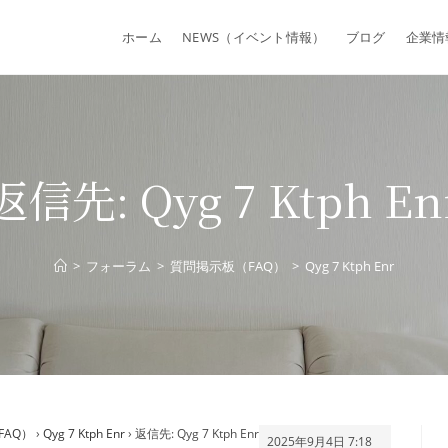
ホーム
NEWS（イベント情報）
ブログ
企業情
返信先: Qyg 7 Ktph En
>
フォーラム
>
質問掲示板（FAQ）
>
Qyg 7 Ktph Enr
FAQ）
›
Qyg 7 Ktph Enr
›
返信先: Qyg 7 Ktph Enr
2025年9月4日 7:18