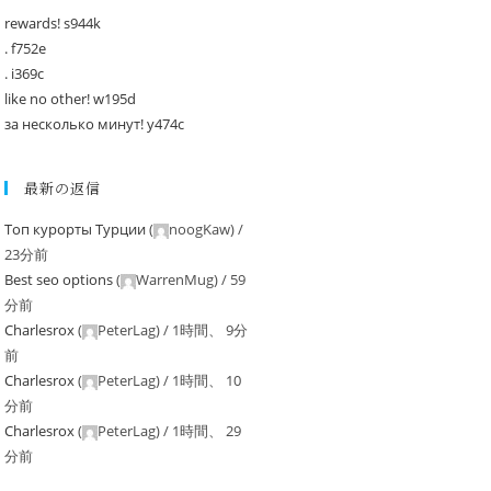
rewards! s944k
. f752e
. i369c
like no other! w195d
за несколько минут! y474c
最新の返信
Tоп курорты Tурции
(
noogKaw
) /
23分前
Best seo options
(
WarrenMug
) /
59
分前
Charlesrox
(
PeterLag
) /
1時間、 9分
前
Charlesrox
(
PeterLag
) /
1時間、 10
分前
Charlesrox
(
PeterLag
) /
1時間、 29
分前