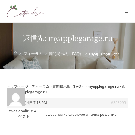
コ
ン
テ
ン
ツ
返信先: myapplegarage.ru
へ
ス
>
フォーラム
>
質問掲示板（FAQ）
>
myapplegarage.ru
キ
ッ
プ
トップページ
›
フォーラム
›
質問掲示板（FAQ）
›
myapplegarage.ru
›
返
信先: myapplegarage.ru
2025年9月4日 7:18 PM
#353095
swot-analiz-314
swot анализ слов
swot анализ решение
ゲスト