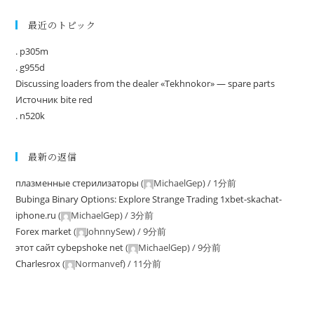
最近のトピック
. p305m
. g955d
Discussing loaders from the dealer «Tekhnokor» — spare parts
Источник bite red
. n520k
最新の返信
плазменные стерилизаторы
(
MichaelGep
) /
1分前
Bubinga Binary Options: Explore Strange Trading 1xbet-skachat-
iphone.ru
(
MichaelGep
) /
3分前
Forex market
(
JohnnySew
) /
9分前
этот сайт cybepshoke net
(
MichaelGep
) /
9分前
Charlesrox
(
Normanvef
) /
11分前