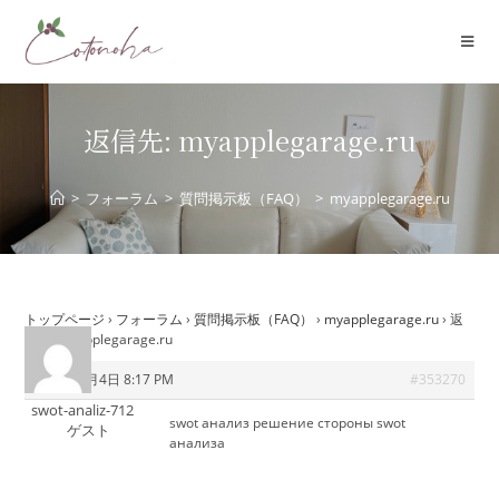
コ
ン
テ
ン
ツ
返信先: myapplegarage.ru
へ
ス
>
フォーラム
>
質問掲示板（FAQ）
>
myapplegarage.ru
キ
ッ
プ
トップページ
›
フォーラム
›
質問掲示板（FAQ）
›
myapplegarage.ru
›
返
信先: myapplegarage.ru
2025年9月4日 8:17 PM
#353270
swot-analiz-712
swot анализ решение
стороны swot
ゲスト
анализа