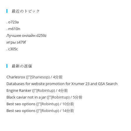
最近のトピック
. o723a
. m610n
Лучшее онлайн d259z
игры s479f
. c305c
最新の返信
Charlesrox
(
Shanesop
) /
4分前
Databases for website promotion for Xrumer 23 and GSA Search
Engine Ranker
(
Robintup
) /
4分前
Black caviar not in a jar
(
Robintup
) /
5分前
Best seo options
(
Robintup
) /
10分前
Best seo options
(
Robintup
) /
14分前