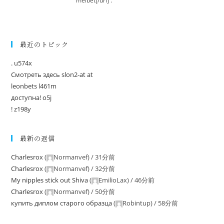
melbet[/url] .
最近のトピック
. u574x
Смотреть здесь slon2-at at
leonbets l461m
доступна! o5j
! z198y
最新の返信
Charlesrox
(
Normanvef
) /
31分前
Charlesrox
(
Normanvef
) /
32分前
My nipples stick out Shiva
(
EmilioLax
) /
46分前
Charlesrox
(
Normanvef
) /
50分前
купить диплом старого образца
(
Robintup
) /
58分前