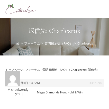
コ
ン
テ
ン
ツ
返信先: Charlesrox
へ
ス
>
フォーラム
>
質問掲示板（FAQ）
>
Charlesrox
キ
ッ
プ
トップページ
›
フォーラム
›
質問掲示板（FAQ）
›
Charlesrox
›
返信先:
Charlesrox
2025年10月5日 3:49 AM
#415094
Michaelwendy
Mega Diamonds Hunt Hold & Win
ゲスト