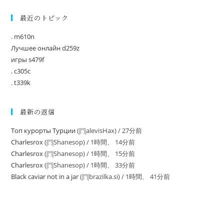
最近のトピック
. m610n
Лучшее онлайн d259z
игры s479f
. c305c
. t339k
最新の返信
Tоп курорты Tурции
(
alevisHax
) /
27分前
Charlesrox
(
Shanesop
) /
1時間、 14分前
Charlesrox
(
Shanesop
) /
1時間、 15分前
Charlesrox
(
Shanesop
) /
1時間、 33分前
Black caviar not in a jar
(
brazilka.si
) /
1時間、 41分前