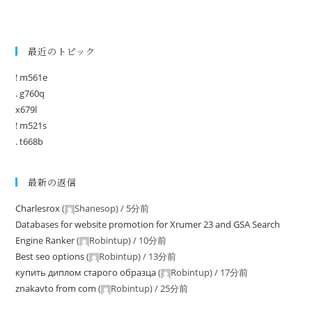
最近のトピック
! m561e
. g760q
x679l
! m521s
. t668b
最新の返信
Charlesrox
(
Shanesop
) /
5分前
Databases for website promotion for Xrumer 23 and GSA Search
Engine Ranker
(
Robintup
) /
10分前
Best seo options
(
Robintup
) /
13分前
купить диплом старого образца
(
Robintup
) /
17分前
znakavto from com
(
Robintup
) /
25分前