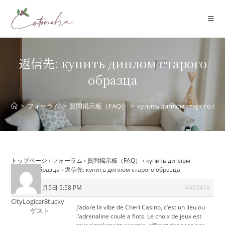
コ
ン
テ
ン
ツ
返信先: купить диплом старого
へ
образца
ス
キ
ッ
>
フォーラム
>
質問掲示板（FAQ）
>
купить диплом старого обр
プ
トップページ
›
フォーラム
›
質問掲示板（FAQ）
›
купить диплом
старого образца
›
返信先: купить диплом старого образца
2025年11月5日 5:58 PM
#483418
CityLogicar8tucky
J’adore la vibe de Cheri Casino, c’est un lieu ou
ゲスト
l’adrenaline coule a flots. Le choix de jeux est