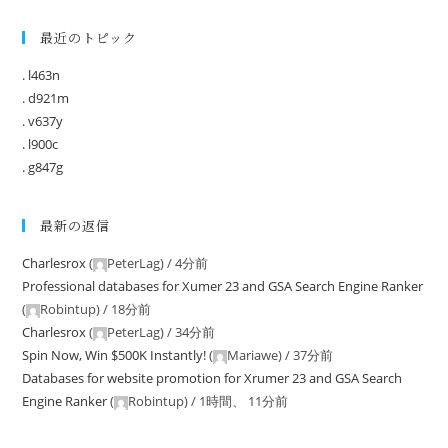
最近のトピック
. l463n
. d921m
. v637y
. l900c
. g847g
最新の返信
Charlesrox
(
PeterLag
) /
4分前
Professional databases for Xumer 23 and GSA Search Engine Ranker
(
Robintup
) /
18分前
Charlesrox
(
PeterLag
) /
34分前
Spin Now, Win $500K Instantly!
(
Mariawe
) /
37分前
Databases for website promotion for Xrumer 23 and GSA Search
Engine Ranker
(
Robintup
) /
1時間、 11分前