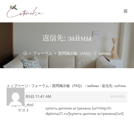
コ
ン
テ
ン
ツ
返信先: займы
へ
ス
>
フォーラム
>
質問掲示板（FAQ）
>
займы
キ
ッ
プ
トップページ
›
フォーラム
›
質問掲示板（FAQ）
›
займы
›
返信先: займы
2025年11月6日 11:41 AM
#484486
Diplomi_rbsl
купить диплом астрахань [url=http://r-
ゲスト
diploma21.ru/]купить диплом астрахань[/url]
.