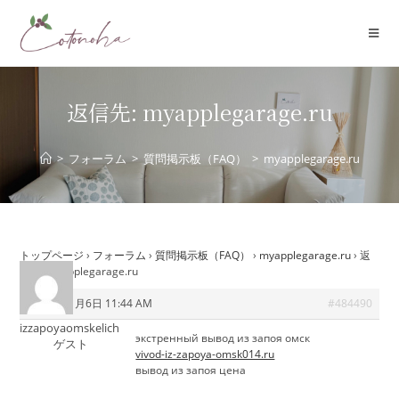
コ
ン
テ
ン
ツ
返信先: myapplegarage.ru
へ
ス
>
フォーラム
>
質問掲示板（FAQ）
>
myapplegarage.ru
キ
ッ
プ
トップページ
›
フォーラム
›
質問掲示板（FAQ）
›
myapplegarage.ru
›
返
信先: myapplegarage.ru
2025年11月6日 11:44 AM
#484490
izzapoyaomskelich
экстренный вывод из запоя омск
ゲスト
vivod-iz-zapoya-omsk014.ru
вывод из запоя цена