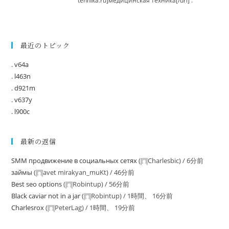
tehnika.ru]медицинская техника[/url] .
最近のトピック
. v64a
. l463n
. d921m
. v637y
. l900c
最新の返信
SMM продвижение в социальных сетях
(
Charlesbic
) /
6分前
займы
(
avet mirakyan_muKt
) /
46分前
Best seo options
(
Robintup
) /
56分前
Black caviar not in a jar
(
Robintup
) /
1時間、 16分前
Charlesrox
(
PeterLag
) /
1時間、 19分前