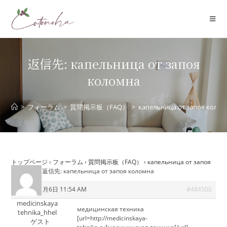
コ
ン
テ
ン
ツ
返信先: капельница от запоя
へ
коломна
ス
キ
ッ
>
フォーラム
>
質問掲示板（FAQ）
>
капельница от запоя коло
プ
トップページ
›
フォーラム
›
質問掲示板（FAQ）
›
капельница от запоя
коломна
›
返信先: капельница от запоя коломна
2025年11月6日 11:54 AM
#484500
medicinskaya
медицинская техника
tehnika_hhel
[url=http://medicinskaya-
ゲスト