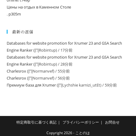
online! t749p
Цены на отдых в Каменном Столе
. p305m
最新の返信
Databases for website promotion for Xrumer 23 and GSA Search
Engine Ranker
(
Robintup
) /
17分前
Databases for website promotion for Xrumer 23 and GSA Search
Engine Ranker
(
Robintup
) /
28分前
Charlesrox
(
Normanvef
) /
55分前
Charlesrox
(
Normanvef
) /
56分前
Премиум база для Xrumer
(
Lychshie karnizi_utEt
) /
59分前
特定商取引に基づく表記
プライバシーポリシー
お問合せ
Copyright 2026 - ことのは