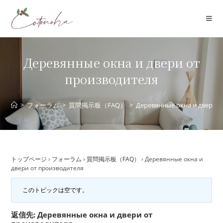
コ
ン
テ
ン
ツ
Деревянные окна и двери от
へ
производителя
ス
キ
ッ
>
フォーラム
>
質問掲示板（FAQ）
>
Деревянные окна и двери о
プ
トップページ
›
フォーラム
›
質問掲示板（FAQ）
›
Деревянные окна и
двери от производителя
このトピックは空です。
返信先: Деревянные окна и двери от