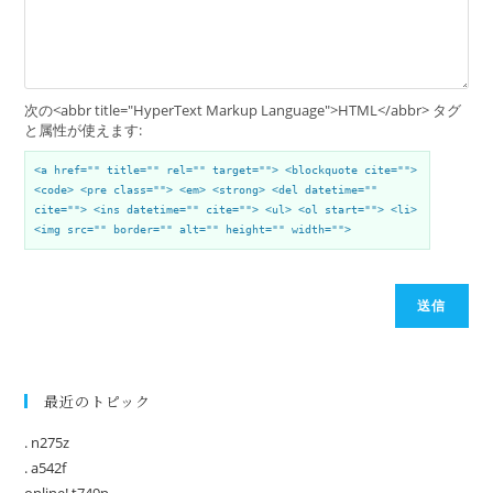
次の<abbr title="HyperText Markup Language">HTML</abbr> タグ
と属性が使えます:
<a href="" title="" rel="" target=""> <blockquote cite="">
<code> <pre class=""> <em> <strong> <del datetime=""
cite=""> <ins datetime="" cite=""> <ul> <ol start=""> <li>
<img src="" border="" alt="" height="" width="">
送信
最近のトピック
. n275z
. a542f