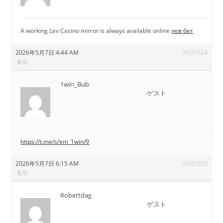
A working Lev Casino mirror is always available online
лев бет
2026年5月7日 4:44 AM
#601524
返信
1win_Bub
ゲスト
https://t.me/s/em_1win/9
2026年5月7日 6:15 AM
#601555
返信
Robertdag
ゲスト