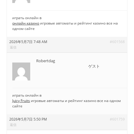
играть онлайн в
онлайн казино
игровые автоматы и рейтинг казино все на
одном сайте
2026年5月7日 7:48 AM
#601568
返信
Robertdag
ゲスト
играть онлайн в
Juicy Fruits
игровые автоматы и рейтинг казино все на одном
сайте
2026年5月7日 5:50 PM
#601759
返信