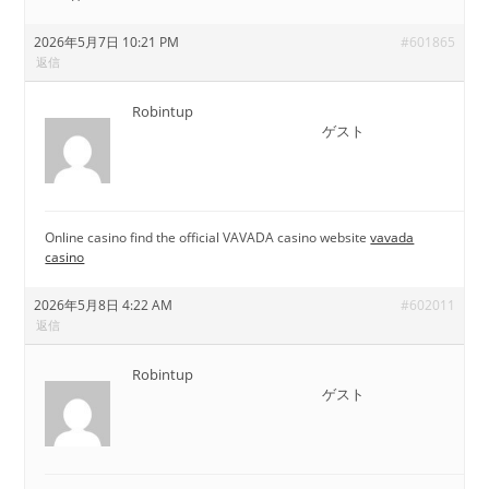
2026年5月7日 10:21 PM
#601865
返信
Robintup
ゲスト
Online casino find the official VAVADA casino website
vavada
casino
2026年5月8日 4:22 AM
#602011
返信
Robintup
ゲスト