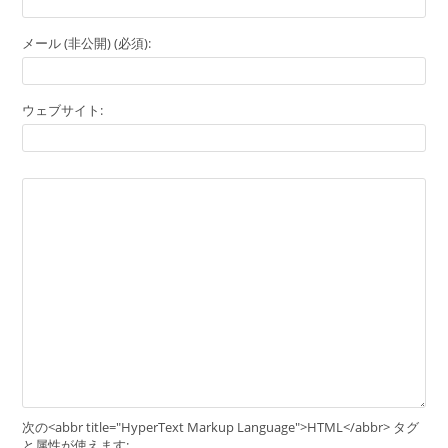
メール (非公開) (必須):
ウェブサイト:
次の<abbr title="HyperText Markup Language">HTML</abbr> タグ
と属性が使えます: