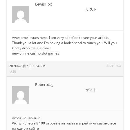
LewisHox
ゲスト
Awesome issues here. I am very satisfied to see your article.
Thank you a lot and I’m having a look ahead to touch you. Will you
kindly drop me a e-mail?
new online casino slot games
2026年5月7日 5:54 PM
#601764
返信
Robertdag
ゲスト
играть онлайн в
Viking Runecraft 100
игровые автоматы и рейтинг казино все
на одном сайте