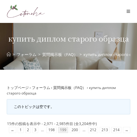
コ
ン
テ
ン
ツ
купить диплом старого образца
へ
ス
>
フォーラム
>
質問掲示板（FAQ）
>
купить диплом старого обр
キ
ッ
プ
トップページ
›
フォーラム
›
質問掲示板（FAQ）
›
купить диплом
старого образца
このトピックは空です。
15件の投稿を表示中 - 2,971 - 2,985件目 (全3,204件中)
←
1
2
3
…
198
199
200
…
212
213
214
→