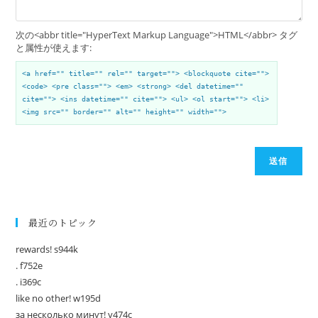
次の<abbr title="HyperText Markup Language">HTML</abbr> タグ
と属性が使えます:
<a href="" title="" rel="" target=""> <blockquote cite="">
<code> <pre class=""> <em> <strong> <del datetime=""
cite=""> <ins datetime="" cite=""> <ul> <ol start=""> <li>
<img src="" border="" alt="" height="" width="">
送信
最近のトピック
rewards! s944k
. f752e
. i369c
like no other! w195d
за несколько минут! y474c