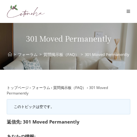
コ
ン
テ
ン
ツ
301 Moved Permanently
へ
ス
>
フォーラム
>
質問掲示板（FAQ）
>
301 Moved Permanently
キ
ッ
プ
トップページ
›
フォーラム
›
質問掲示板（FAQ）
›
301 Moved
Permanently
このトピックは空です。
返信先: 301 Moved Permanently
あなたの情報: