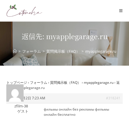
コ
ン
テ
ン
ツ
返信先: myapplegarage.ru
へ
ス
>
フォーラム
>
質問掲示板（FAQ）
>
myapplegarage.ru
キ
ッ
プ
トップページ
›
フォーラム
›
質問掲示板（FAQ）
›
myapplegarage.ru
›
返
信先: myapplegarage.ru
2025年8月2日 7:23 AM
#318241
zfilm-38
фильмы онлайн без рекламы
фильмы
ゲスト
онлайн бесплатно