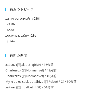
最近のトピック
для игры онлайн y230i
. v170x
. t207t
доступа к сайту r28e
. j574w
最新の返信
займы
(
lalabet_qbMr
) /
36分前
Charlesrox
(
Normanvef
) /
48分前
Charlesrox
(
Normanvef
) /
49分前
My nipples stick out Shiva
(
RobertRiX
) /
50分前
займы
(
mostbet_ihSt
) /
51分前