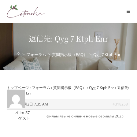
コ
ン
テ
ン
ツ
返信先: Qyg 7 Ktph Enr
へ
ス
>
フォーラム
>
質問掲示板（FAQ）
>
Qyg 7 Ktph Enr
キ
ッ
プ
トップページ
›
フォーラム
›
質問掲示板（FAQ）
›
Qyg 7 Ktph Enr
›
返信先:
Qyg 7 Ktph Enr
2025年8月2日 7:35 AM
#318258
zfilm-37
фильм языке онлайн
новые сериалы 2025
ゲスト