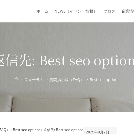
ホーム
NEWS（イベント情報）
ブログ
企業情
信先: Best seo optio
>
フォーラム
>
質問掲示板（FAQ）
>
Best seo options
FAQ）
›
Best seo options
›
返信先: Best seo options
2025年8月2日