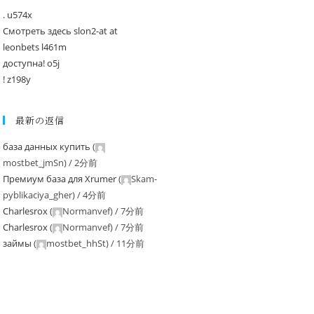
. u574x
Смотреть здесь slon2-at at
leonbets l461m
доступна! o5j
! z198y
最新の返信
база данных купить
(
mostbet_jmSn
) /
2分前
Премиум база для Xrumer
(
Skam-
pyblikaciya_gher
) /
4分前
Charlesrox
(
Normanvef
) /
7分前
Charlesrox
(
Normanvef
) /
7分前
займы
(
mostbet_hhSt
) /
11分前