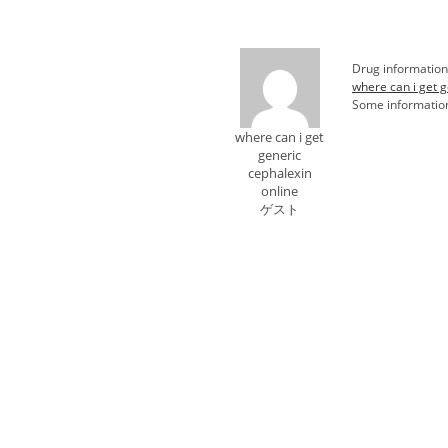
Drug information
where can i get g
Some information
where can i get
generic
cephalexin
online
ゲスト