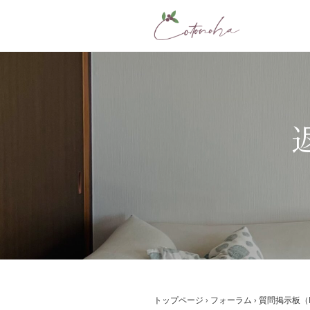
コ
ン
テ
ン
ツ
へ
ス
返
キ
ッ
プ
トップページ
›
フォーラム
›
質問掲示板（