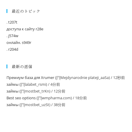
最近のトピック
. t207t
доступа к сайту r28e
. j574w
онлайн. s949r
. r204d
最新の返信
Премиум база для Xrumer
(
Mejdynarodnie plateji_aaSa
) /
12秒前
займы
(
lalabet_rsmi
) /
4分前
займы
(
mostbet_trKn
) /
12分前
Best seo options
(
wmpharma.com
) /
18分前
займы
(
mostbet_uzSt
) /
38分前