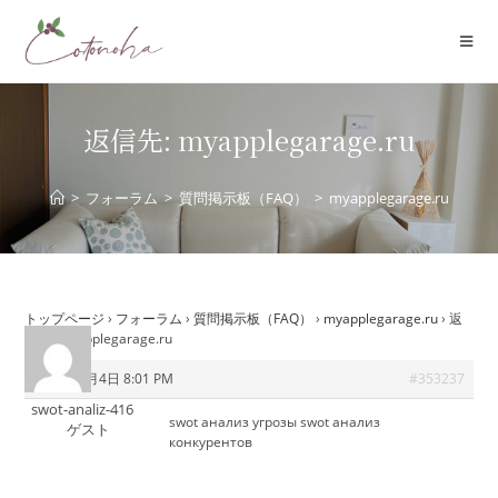
コ
ン
テ
ン
ツ
返信先: myapplegarage.ru
へ
ス
>
フォーラム
>
質問掲示板（FAQ）
>
myapplegarage.ru
キ
ッ
プ
トップページ
›
フォーラム
›
質問掲示板（FAQ）
›
myapplegarage.ru
›
返
信先: myapplegarage.ru
2025年9月4日 8:01 PM
#353237
swot-analiz-416
swot анализ угрозы
swot анализ
ゲスト
конкурентов