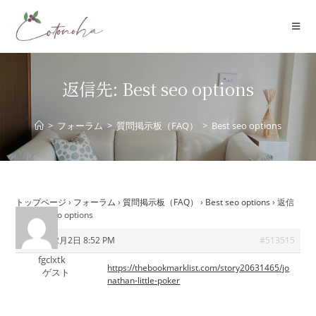
コ
ン
テ
ン
ツ
返信先: Best seo options
へ
ス
>
フォーラム
>
質問掲示板（FAQ）
>
Best seo options
キ
ッ
プ
トップページ
›
フォーラム
›
質問掲示板（FAQ）
›
Best seo options
›
返信
先: Best seo options
2025年12月2日 8:52 PM
#513515
fgclxtk
https://thebookmarklist.com/story20631465/jo
ゲスト
nathan-little-poker