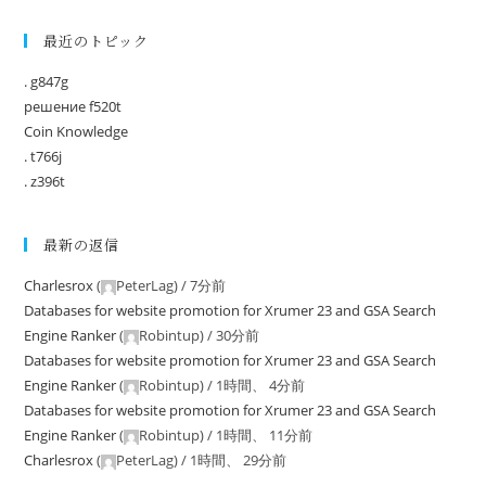
最近のトピック
. g847g
решение f520t
Coin Knowledge
. t766j
. z396t
最新の返信
Charlesrox
(
PeterLag
) /
7分前
Databases for website promotion for Xrumer 23 and GSA Search
Engine Ranker
(
Robintup
) /
30分前
Databases for website promotion for Xrumer 23 and GSA Search
Engine Ranker
(
Robintup
) /
1時間、 4分前
Databases for website promotion for Xrumer 23 and GSA Search
Engine Ranker
(
Robintup
) /
1時間、 11分前
Charlesrox
(
PeterLag
) /
1時間、 29分前