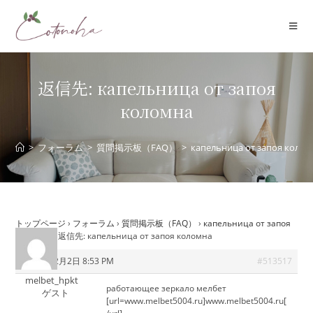
コ
ン
テ
ン
ツ
返信先: капельница от запоя
へ
коломна
ス
キ
ッ
>
フォーラム
>
質問掲示板（FAQ）
>
капельница от запоя коло
プ
トップページ
›
フォーラム
›
質問掲示板（FAQ）
›
капельница от запоя
коломна
›
返信先: капельница от запоя коломна
2025年12月2日 8:53 PM
#513517
melbet_hpkt
работающее зеркало мелбет
ゲスト
[url=www.melbet5004.ru]www.melbet5004.ru[