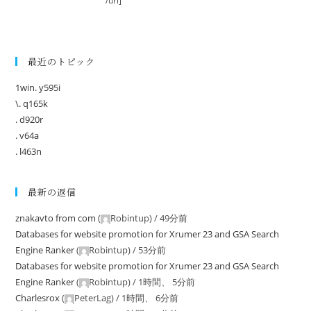
/url]
最近のトピック
1win. y595i
\. q165k
. d920r
. v64a
. l463n
最新の返信
znakavto from com
(
Robintup
) /
49分前
Databases for website promotion for Xrumer 23 and GSA Search
Engine Ranker
(
Robintup
) /
53分前
Databases for website promotion for Xrumer 23 and GSA Search
Engine Ranker
(
Robintup
) /
1時間、 5分前
Charlesrox
(
PeterLag
) /
1時間、 6分前