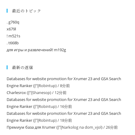
最近のトピック
. g760q
x679l
! m521s
. t668b
для игры и развлечений! m192g
最新の返信
Databases for website promotion for Xrumer 23 and GSA Search
Engine Ranker
(
Robintup
) /
8分前
Charlesrox
(
Shanesop
) /
12分前
Databases for website promotion for Xrumer 23 and GSA Search
Engine Ranker
(
Robintup
) /
16分前
Databases for website promotion for Xrumer 23 and GSA Search
Engine Ranker
(
Robintup
) /
18分前
Премиум база для Xrumer
(
Narkolog na dom_vjol
) /
26分前