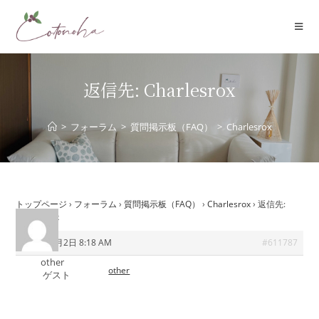
コ
ン
テ
ン
ツ
返信先: Charlesrox
へ
ス
>
フォーラム
>
質問掲示板（FAQ）
>
Charlesrox
キ
ッ
プ
トップページ
›
フォーラム
›
質問掲示板（FAQ）
›
Charlesrox
›
返信先:
Charlesrox
2026年6月2日 8:18 AM
#611787
other
other
ゲスト