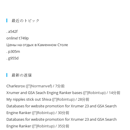
最近のトピック
. a542f
online! t749p
Цены на отдых в Каменном Столе
. p305m
. g955d
最新の返信
Charlesrox
(
Normanvef
) /
7分前
Xrumer and GSA Seach Enging Ranker bases
(
Robintup
) /
14分前
My nipples stick out Shiva
(
Robintup
) /
28分前
Databases for website promotion for Xrumer 23 and GSA Search
Engine Ranker
(
Robintup
) /
30分前
Databases for website promotion for Xrumer 23 and GSA Search
Engine Ranker
(
Robintup
) /
35分前