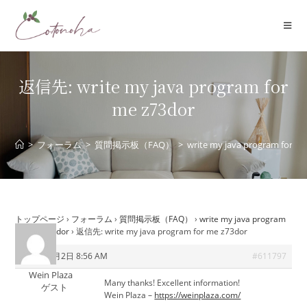
コ
ン
テ
ン
ツ
返信先: write my java program for
へ
me z73dor
ス
キ
ッ
>
フォーラム
>
質問掲示板（FAQ）
>
write my java program for m
プ
トップページ
›
フォーラム
›
質問掲示板（FAQ）
›
write my java program
for me z73dor
›
返信先: write my java program for me z73dor
2026年6月2日 8:56 AM
#611797
Wein Plaza
Many thanks! Excellent information!
ゲスト
Wein Plaza –
https://weinplaza.com/