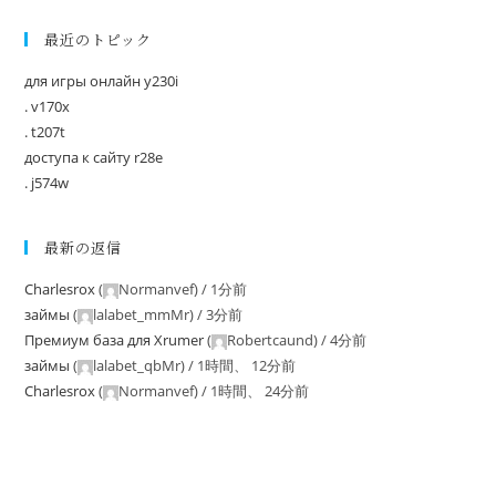
最近のトピック
для игры онлайн y230i
. v170x
. t207t
доступа к сайту r28e
. j574w
最新の返信
Charlesrox
(
Normanvef
) /
1分前
займы
(
lalabet_mmMr
) /
3分前
Премиум база для Xrumer
(
Robertcaund
) /
4分前
займы
(
lalabet_qbMr
) /
1時間、 12分前
Charlesrox
(
Normanvef
) /
1時間、 24分前