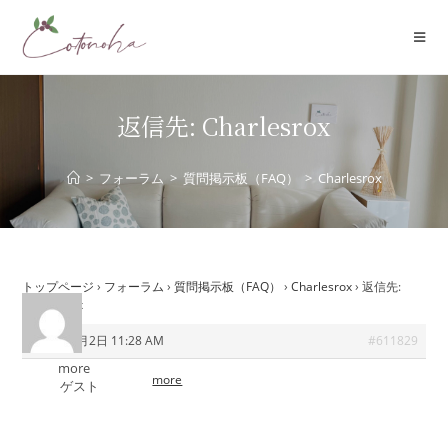
コ
ン
テ
ン
ツ
返信先: Charlesrox
へ
ス
>
フォーラム
>
質問掲示板（FAQ）
>
Charlesrox
キ
ッ
プ
トップページ
›
フォーラム
›
質問掲示板（FAQ）
›
Charlesrox
›
返信先:
Charlesrox
2026年6月2日 11:28 AM
#611829
more
more
ゲスト