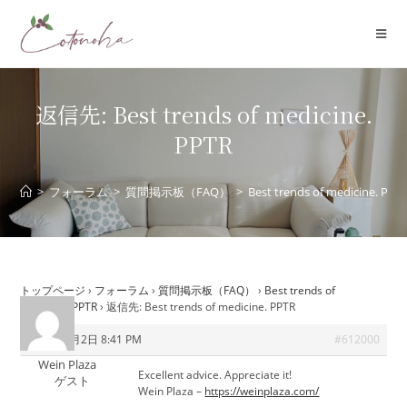
コ
ン
テ
ン
ツ
返信先: Best trends of medicine.
へ
PPTR
ス
キ
ッ
>
フォーラム
>
質問掲示板（FAQ）
>
Best trends of medicine. PPT
プ
トップページ
›
フォーラム
›
質問掲示板（FAQ）
›
Best trends of
medicine. PPTR
›
返信先: Best trends of medicine. PPTR
2026年6月2日 8:41 PM
#612000
Wein Plaza
Excellent advice. Appreciate it!
ゲスト
Wein Plaza –
https://weinplaza.com/