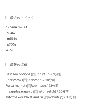
最近のトピック
онлайн m706f
. s946v
! m561e
. g760q
x679l
最新の返信
Best seo options
(
Robintup
) /
9分前
Charlesrox
(
Shanesop
) /
18分前
Forex market
(
Robintup
) /
23分前
myapplegarage.ru
(
nstoneelich
) /
26分前
avtoznak-dublikat and ru
(
Robintup
) /
38分前