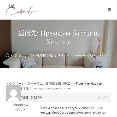
コ
ン
テ
ン
ツ
返信先: Премиум база для
へ
Xrumer
ス
キ
ッ
>
フォーラム
>
質問掲示板（FAQ）
>
Премиум база для Xrumer
プ
トップページ
›
フォーラム
›
質問掲示板（FAQ）
›
Премиум база для
Xrumer
›
返信先: Премиум база для Xrumer
2026年6月2日 10:02 PM
#612021
Richardrow
В этом обзоре мы обсудим современные
ゲスト
методы борьбы с зависимостями, включая