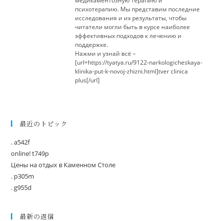
медикаментозную терапию и
психотерапию. Мы представим последние
исследования и их результаты, чтобы
читатели могли быть в курсе наиболее
эффективных подходов к лечению и
поддержке.
Нажми и узнай всё –
[url=https://tyatya.ru/9122-narkologicheskaya-
klinika-put-k-novoj-zhizni.html]tver clinica
plus[/url]
最近のトピック
. a542f
online! t749p
Цены на отдых в Каменном Столе
. p305m
. g955d
最新の返信