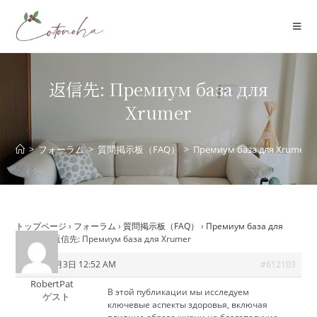
コ
ン
テ
ン
ツ
返信先: Премиум база для
へ
Xrumer
ス
キ
ッ
>
フォーラム
>
質問掲示板（FAQ）
>
Премиум база для Xrumer
プ
トップページ
›
フォーラム
›
質問掲示板（FAQ）
›
Премиум база для
Xrumer
›
返信先: Премиум база для Xrumer
2026年6月3日 12:52 AM
#612103
RobertPat
В этой публикации мы исследуем
ゲスト
ключевые аспекты здоровья, включая