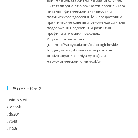
влияние образа жизни на благополучие.
Читатели узнают о важности правильного
питания, физической активности и
психического здоровья. Мы предоставим
практические советы и рекомендации для
поддержания здоровья и развития
профилактических подходов.
Изучите внимательнее –
[url=http://stroybud.com/psihologicheskie-
triggeryi-alkogolizma-kak-raspoznat-i-
protivostoyat-zhelaniyu-vyipit/]сайт
наркологической клиники[/url]
最近のトピック
1win. y595i
\. q165k
. d920r
. v64a
. l463n