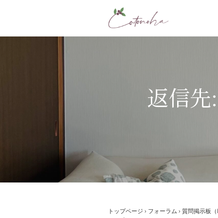
コ
ン
テ
ン
ツ
へ
ス
返信先: o
キ
ッ
プ
トップページ
›
フォーラム
›
質問掲示板（