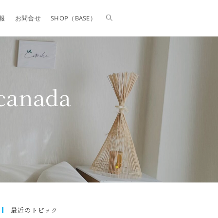
報
お問合せ
SHOP（BASE）
 canada
最近のトピック