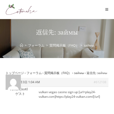
コ
ン
テ
ン
ツ
返信先: займы
へ
ス
>
フォーラム
>
質問掲示板（FAQ）
>
займы
キ
ッ
プ
トップページ
›
フォーラム
›
質問掲示板（FAQ）
›
займы
›
返信先: займы
2026年6月3日 1:04 AM
#612108
vulkan_kxKl
vulkan vegas casino sign up [url=play24-
ゲスト
vulkan.com]https://play24-vulkan.com/[/url]