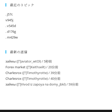
最近のトピック
. j57c
v945j
. v545d
. d176g
. m429w
最新の返信
займы
(
aviator_wtOl
) /
5秒前
Forex market
(
Keithseilt
) /
20分前
Charlesrox
(
Timothyrotte
) /
39分前
Charlesrox
(
Timothyrotte
) /
40分前
займы
(
Vivod iz zapoya na domy_jbkl
) /
59分前