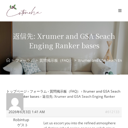
コ
ン
テ
ン
ツ
返信先: Xrumer and GSA Seach
へ
Enging Ranker bases
ス
キ
ッ
>
フォーラム
>
質問掲示板（FAQ）
>
Xrumer and GSA Seach Engin
プ
トップページ
›
フォーラム
›
質問掲示板（FAQ）
›
Xrumer and GSA Seach
Enging Ranker bases
›
返信先: Xrumer and GSA Seach Enging Ranker
bases
2026年6月3日 1:41 AM
#612133
Robintup
Let us escort you into the refined atmosphere
ゲスト