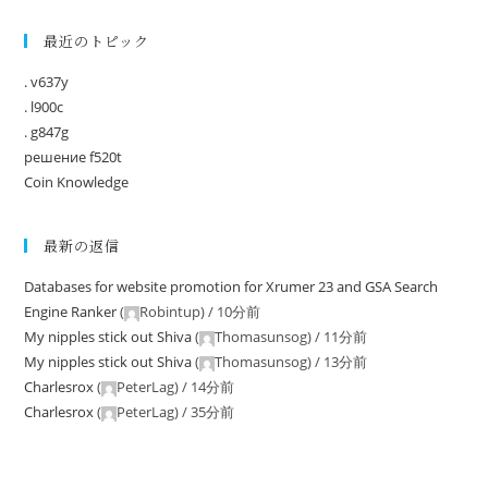
最近のトピック
. v637y
. l900c
. g847g
решение f520t
Coin Knowledge
最新の返信
Databases for website promotion for Xrumer 23 and GSA Search
Engine Ranker
(
Robintup
) /
10分前
My nipples stick out Shiva
(
Thomasunsog
) /
11分前
My nipples stick out Shiva
(
Thomasunsog
) /
13分前
Charlesrox
(
PeterLag
) /
14分前
Charlesrox
(
PeterLag
) /
35分前