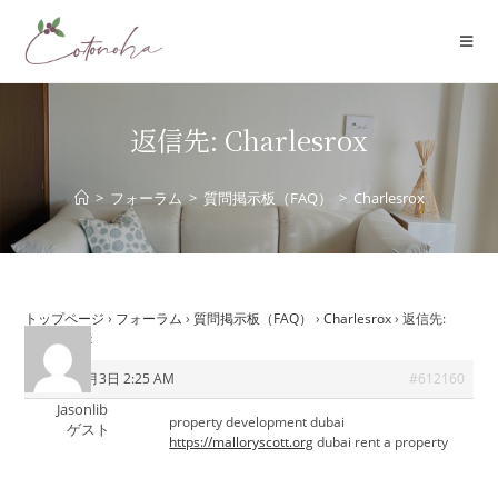
コ
ン
テ
ン
ツ
返信先: Charlesrox
へ
ス
>
フォーラム
>
質問掲示板（FAQ）
>
Charlesrox
キ
ッ
プ
トップページ
›
フォーラム
›
質問掲示板（FAQ）
›
Charlesrox
›
返信先:
Charlesrox
2026年6月3日 2:25 AM
#612160
Jasonlib
property development dubai
ゲスト
https://malloryscott.org
dubai rent a property