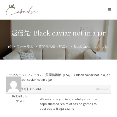
コ
ン
テ
ン
ツ
返信先: Black caviar not in a jar
へ
ス
>
フォーラム
>
質問掲示板（FAQ）
>
Black caviar not in a jar
キ
ッ
プ
トップページ
›
フォーラム
›
質問掲示板（FAQ）
›
Black caviar not in a jar
›
返信先: Black caviar not in a jar
2026年6月3日 3:39 AM
#612220
Robintup
We welcome you to gracefully enter the
ゲスト
sophisticated realm of casino games to
appreciate
fraga cazino