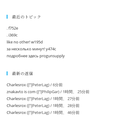
最近のトピック
. f752e
. i369c
like no other! w195d
за несколько минут! y474c
подробнее здесь progunsupply
最新の返信
Charlesrox
(
PeterLag
) /
6分前
znakavto is com
(
PhilipGar
) /
1時間、 25分前
Charlesrox
(
PeterLag
) /
1時間、 27分前
Charlesrox
(
PeterLag
) /
1時間、 28分前
Charlesrox
(
PeterLag
) /
1時間、 46分前