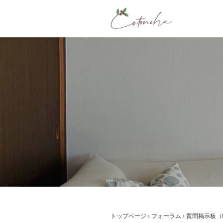
コ
ン
テ
ン
ツ
へ
ス
キ
ッ
プ
トップページ
›
フォーラム
›
質問掲示板（