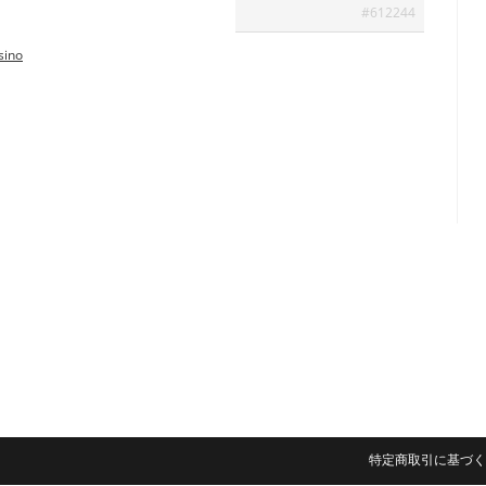
#612244
sino
特定商取引に基づく