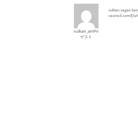
vulkan vegas kas
casino3.com/[/url
vulkan_amPn
ゲスト