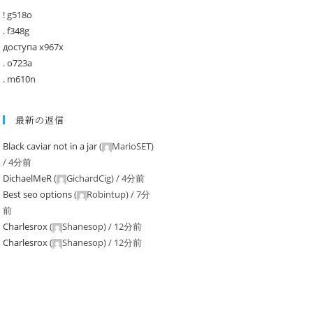
! g518o
. f348g
доступа x967x
. o723a
. m610n
最新の返信
Black caviar not in a jar
(
MarioSET
)
/
4分前
DichaelMeR
(
GichardCig
) /
4分前
Best seo options
(
Robintup
) /
7分
前
Charlesrox
(
Shanesop
) /
12分前
Charlesrox
(
Shanesop
) /
12分前