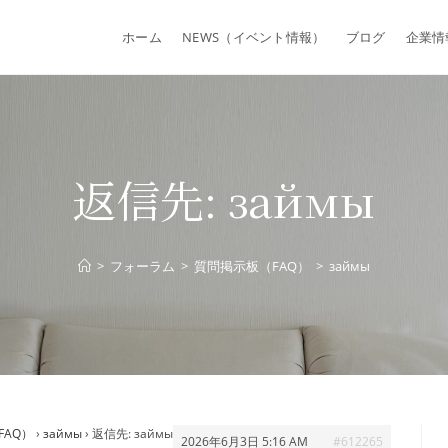
ホーム
NEWS（イベント情報）
ブログ
企業情
返信先: займы
>
フォーラム
>
質問掲示板（FAQ）
>
займы
FAQ）
›
займы
›
返信先: займы
2026年6月3日 5:16 AM
#612265