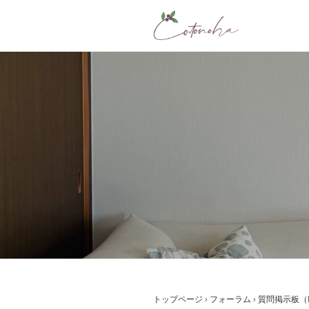
コ
ン
テ
ン
ツ
へ
ス
キ
ッ
プ
トップページ
›
フォーラム
›
質問掲示板（