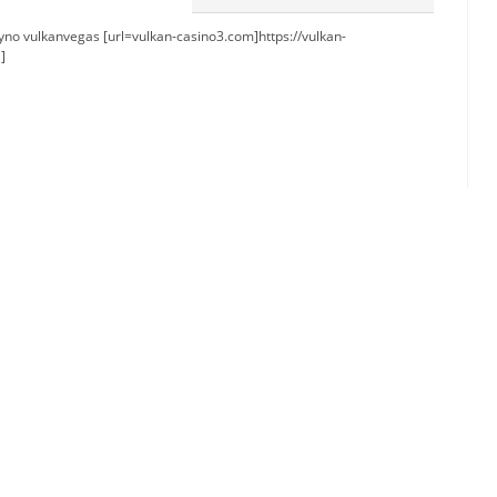
yno vulkanvegas [url=vulkan-casino3.com]https://vulkan-
]