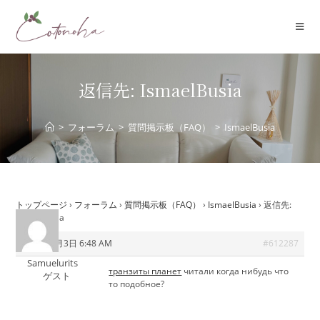
コ
ン
テ
ン
ツ
返信先: IsmaelBusia
へ
ス
>
フォーラム
>
質問掲示板（FAQ）
>
IsmaelBusia
キ
ッ
プ
トップページ
›
フォーラム
›
質問掲示板（FAQ）
›
IsmaelBusia
›
返信先:
IsmaelBusia
2026年6月3日 6:48 AM
#612287
Samuelurits
транзиты планет
читали когда нибудь что
ゲスト
то подобное?