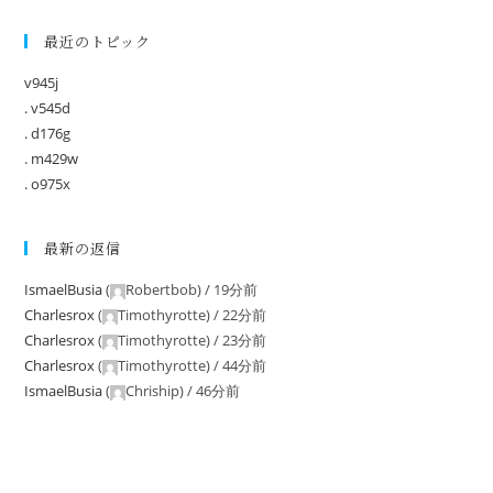
最近のトピック
v945j
. v545d
. d176g
. m429w
. o975x
最新の返信
IsmaelBusia
(
Robertbob
) /
19分前
Charlesrox
(
Timothyrotte
) /
22分前
Charlesrox
(
Timothyrotte
) /
23分前
Charlesrox
(
Timothyrotte
) /
44分前
IsmaelBusia
(
Chriship
) /
46分前