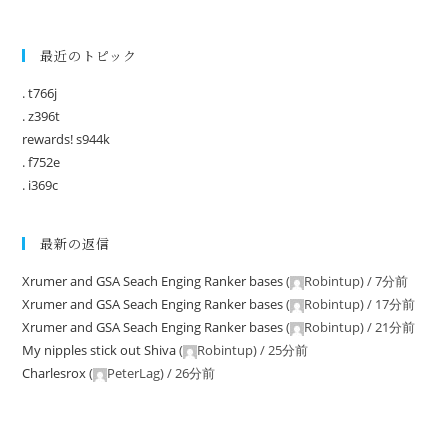
最近のトピック
. t766j
. z396t
rewards! s944k
. f752e
. i369c
最新の返信
Xrumer and GSA Seach Enging Ranker bases
(
Robintup
) /
7分前
Xrumer and GSA Seach Enging Ranker bases
(
Robintup
) /
17分前
Xrumer and GSA Seach Enging Ranker bases
(
Robintup
) /
21分前
My nipples stick out Shiva
(
Robintup
) /
25分前
Charlesrox
(
PeterLag
) /
26分前