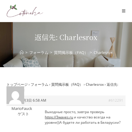
コ
ン
テ
ン
ツ
返信先: Charlesrox
へ
ス
>
フォーラム
>
質問掲示板（FAQ）
>
Charlesrox
キ
ッ
プ
トップページ
›
フォーラム
›
質問掲示板（FAQ）
›
Charlesrox
›
返信先:
Charlesrox
2026年6月3日 6:58 AM
#612291
MarioFauck
Выходные просто, завтра проверь
ゲスト
https://3waves.ru
и качество всегда на
уровне))А будете ли работать в Беларусии?