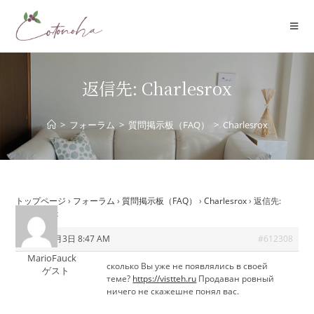
コ
ン
テ
ン
ツ
返信先: Charlesrox
へ
ス
>
フォーラム
>
質問掲示板（FAQ）
>
Charlesrox
キ
ッ
プ
トップページ
›
フォーラム
›
質問掲示板（FAQ）
›
Charlesrox
›
返信先:
Charlesrox
2026年6月3日 8:47 AM
#612308
MarioFauck
сколько Вы уже не появлялись в своей
ゲスト
теме?
https://vistteh.ru
Продаван ровный
ничего не скажешне понял вас.