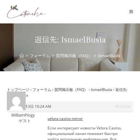
コ
ン
テ
ン
ツ
返信先: IsmaelBusia
へ
ス
>
フォーラム
>
質問掲示板（FAQ）
>
IsmaelBusia
キ
ッ
プ
トップページ
›
フォーラム
›
質問掲示板（FAQ）
›
IsmaelBusia
›
返信先:
IsmaelBusia
2026年6月3日 10:24 AM
#612326
WilliamPiogy
velora casino mirror
ゲスト
Если интересуют новости Velora Casino,
официальный канал поможет быстро
найти актуальную информацию. Все