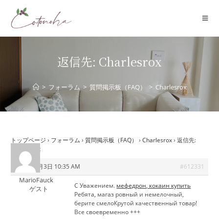
コ
ン
テ
ン
ツ
返信先: Charlesrox
へ
ス
>
フォーラム
>
質問掲示板（FAQ）
>
Charlesrox
キ
ッ
プ
トップページ
›
フォーラム
›
質問掲示板（FAQ）
›
Charlesrox
›
返信先:
Charlesrox
2026年6月3日 10:35 AM
#612331
MarioFauck
С Уважением.
мефедрон, кокаин купить
ゲスト
Ребята, магаз ровный и немелочный,
берите смелоКрутой качественный товар!
Все своевременно +++