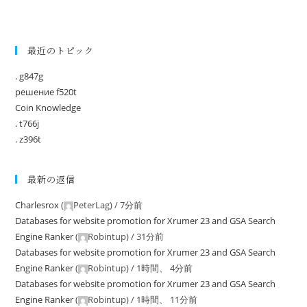
最近のトピック
. g847g
решение f520t
Coin Knowledge
. t766j
. z396t
最新の返信
Charlesrox
(
PeterLag
) /
7分前
Databases for website promotion for Xrumer 23 and GSA Search
Engine Ranker
(
Robintup
) /
31分前
Databases for website promotion for Xrumer 23 and GSA Search
Engine Ranker
(
Robintup
) /
1時間、 4分前
Databases for website promotion for Xrumer 23 and GSA Search
Engine Ranker
(
Robintup
) /
1時間、 11分前