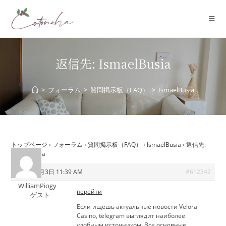
コ
ン
テ
ン
ツ
返信先: IsmaelBusia
へ
ス
>
フォーラム
>
質問掲示板（FAQ）
>
IsmaelBusia
キ
ッ
プ
トップページ
›
フォーラム
›
質問掲示板（FAQ）
›
IsmaelBusia
›
返信先:
IsmaelBusia
2026年6月3日 11:39 AM
#612342
WilliamPiogy
перейти
ゲスト
Если ищешь актуальные новости Velora
Casino, telegram выглядит наиболее
удобным источником. Все основные