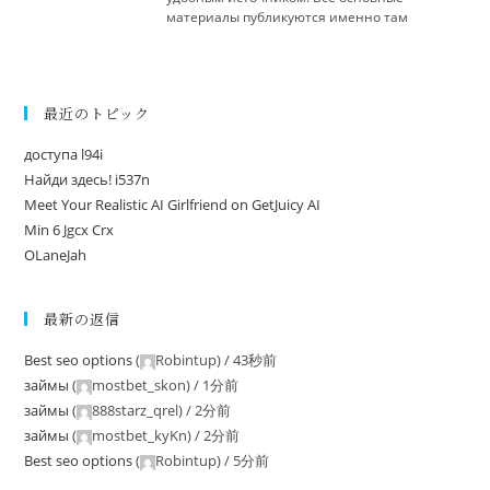
материалы публикуются именно там
最近のトピック
доступа l94i
Найди здесь! i537n
Meet Your Realistic AI Girlfriend on GetJuicy AI
Min 6 Jgcx Crx
OLaneJah
最新の返信
Best seo options
(
Robintup
) /
43秒前
займы
(
mostbet_skon
) /
1分前
займы
(
888starz_qrel
) /
2分前
займы
(
mostbet_kyKn
) /
2分前
Best seo options
(
Robintup
) /
5分前