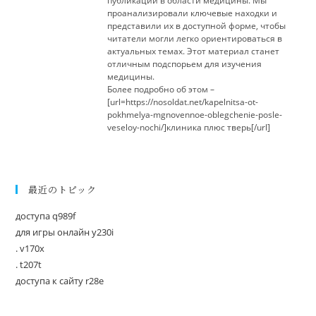
публикаций в области медицины. Мы
проанализировали ключевые находки и
представили их в доступной форме, чтобы
читатели могли легко ориентироваться в
актуальных темах. Этот материал станет
отличным подспорьем для изучения
медицины.
Более подробно об этом –
[url=https://nosoldat.net/kapelnitsa-ot-
pokhmelya-mgnovennoe-oblegchenie-posle-
veseloy-nochi/]клиника плюс тверь[/url]
最近のトピック
доступа q989f
для игры онлайн y230i
. v170x
. t207t
доступа к сайту r28e