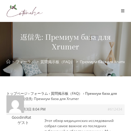
コ
ン
テ
ン
ツ
返信先: Премиум база для
へ
Xrumer
ス
キ
ッ
>
フォーラム
>
質問掲示板（FAQ）
>
Премиум база для Xrumer
プ
トップページ
›
フォーラム
›
質問掲示板（FAQ）
›
Премиум база для
Xrumer
›
返信先: Премиум база для Xrumer
2026年6月3日 8:04 PM
#612434
GoodiniRat
Этот обзор медицинских исследований
ゲスト
собрал самое важное из последних