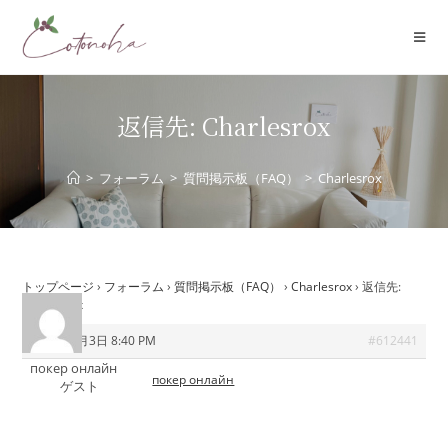
コ
ン
テ
ン
ツ
返信先: Charlesrox
へ
ス
>
フォーラム
>
質問掲示板（FAQ）
>
Charlesrox
キ
ッ
プ
トップページ
›
フォーラム
›
質問掲示板（FAQ）
›
Charlesrox
›
返信先:
Charlesrox
2026年6月3日 8:40 PM
#612441
покер онлайн
покер онлайн
ゲスト