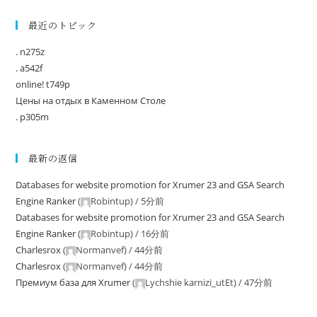
最近のトピック
. n275z
. a542f
online! t749p
Цены на отдых в Каменном Столе
. p305m
最新の返信
Databases for website promotion for Xrumer 23 and GSA Search
Engine Ranker
(
Robintup
) /
5分前
Databases for website promotion for Xrumer 23 and GSA Search
Engine Ranker
(
Robintup
) /
16分前
Charlesrox
(
Normanvef
) /
44分前
Charlesrox
(
Normanvef
) /
44分前
Премиум база для Xrumer
(
Lychshie karnizi_utEt
) /
47分前